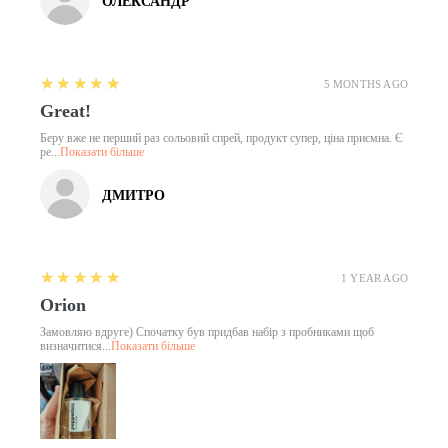
ОЛЕКСАНДР
5
★★★★★
5 MONTHS AGO
Great!
Беру вже не перший раз сольовий спрей, продукт супер, ціна приємна. Є
ре...
Показати більше
ДМИТРО
5
★★★★★
1 YEAR AGO
Orion
Замовляю вдруге) Спочатку був придбав набір з пробниками щоб
визначитися...
Показати більше