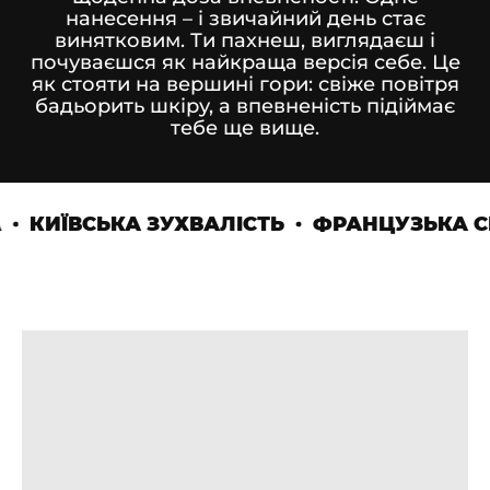
нанесення – і звичайний день стає
винятковим. Ти пахнеш, виглядаєш і
почуваєшся як найкраща версія себе. Це
як стояти на вершині гори: свіже повітря
бадьорить шкіру, а впевненість підіймає
тебе ще вище.
КИЇВСЬКА ЗУХВАЛІСТЬ
ФРАНЦУЗЬКА СИ