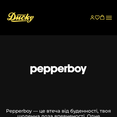
Pepperboy — це втеча від буденності, твоя
щоденна доза впевненості. Одне