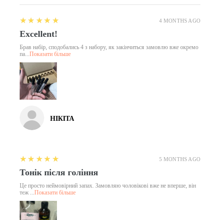
5
★★★★★
4 MONTHS AGO
Excellent!
Брав набір, сподобались 4 з набору, як закінчиться замовлю вже окремо
па...
Показати більше
НІКІТА
5
★★★★★
5 MONTHS AGO
Тонік після гоління
Це просто неймовірний запах. Замовляю чоловікові вже не вперше, він
теж ...
Показати більше